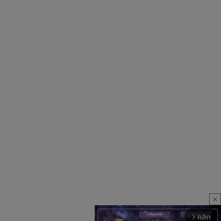
close
คลิก
arrow_forward_ios