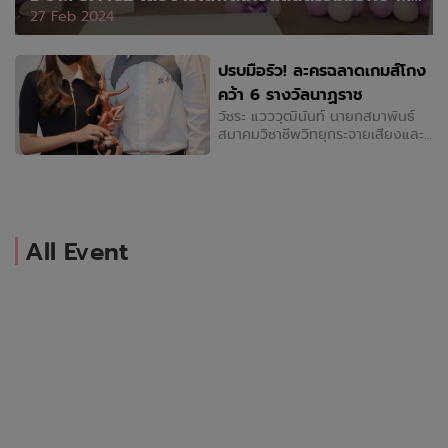
llow POP จัดกิจกรรมรวมตัวฉลองวันเกิดที่อบอวลไ
27 Feb 2024
ปด้วยสีม่วงแห่งความรักและความภาคภูมิใจ
ปรบมือรัว! ละครฉลาดเกมส์โกง
คว้า 6 รางวัลนาฏราช
วัชระ แวววุฒินันท์ นายกสมาพันธ์
สมาคมวิชาชีพวิทยุกระจายเสียงและ
วิทยุโทรทัศน์ เป็นตัวแทนมอบรางวัล
นาฏราช ครั้งที่ 12 ให้กับผู้ที่ได้รับ
รางวัลจากค่าย จีดีเอช ซึ่งละครฉลาด
เกมส์โกงคว้าไป 6 รางวัล และ ซีรีส์
one year 365 วัน บ้านฉัน บ้านเธอ
คว้า 1 รางวัล โดยมีผู้บริหาร ผู้กำกับ
All Event
นักแสดง นำทีมโดย จิระ มะลิกุล,
วรรณฤดี พงษ์สิทธิศักดิ์, แหม่ม-
คัทลียา แมคอินทอช, พัฒน์ บุญนิ
พัฒน์,ไอซ์-พาริส อินทรโกมาลย์สุต,
นาน่า-ศวรรยา ไพศาลพยัคฆ์, วสุธร
ปิยารมณ์, ธนีดา หาญทวีวัฒนา, รัช
พันธุ์ พิศุทธิ์สินธพ เป็นตัวแทนรับ
รางวัลไปแล้วเมื่อวันก่อน ที่บ้านจีดี
เอช