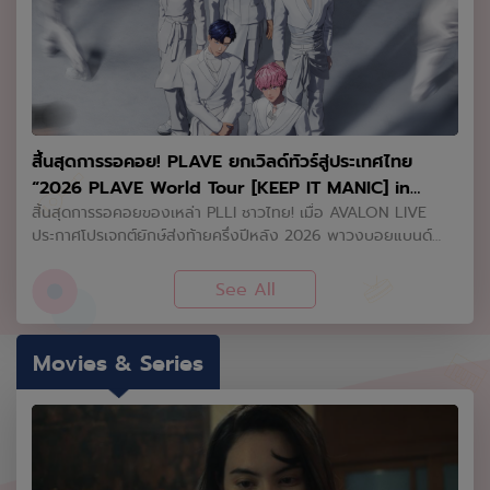
สิ้นสุดการรอคอย! PLAVE ยกเวิลด์ทัวร์สู่ประเทศไทย
“2026 PLAVE World Tour [KEEP IT MANIC] in
Bangkok” 10 ตุลาคมนี้ ที่ IMPACT Arena
สิ้นสุดการรอคอยของเหล่า PLLI ชาวไทย! เมื่อ AVALON LIVE
ประกาศโปรเจกต์ยักษ์ส่งท้ายครึ่งปีหลัง 2026 พาวงบอยแบนด์
Virtual Idol สุดฮอตระดับปรากฏการณ์จากเกาหลีใต้ PLAVE (플레
이브) กลับมาสร้างความประทับใจอีกครั้งในคอนเสิร์ตเวิลด์ทัวร์ครั้ง
See All
ยิ่งใหญ่ พร้อมยกระดับสู่สเกลอารีน่าในประเทศไทย กับ “2026
PLAVE World Tour [KEEP IT MANIC] in Bangkok” ซึ่งจะจัดขึ้น
ในวันเสาร์ที่ 10 ตุลาคม 2026 ณ IMPACT Arena เมืองทองธานี
Movies & Series
หลังประสบความสำเร็จจากเอเชียทัวร์ครั้งแรก ทั้ง 5 สมาชิก ได้แก่
เยจุน (Yejun), โนอา (Noah), แบมบี้ (Bamby), อึนโฮ (Eunho)
และฮามิน (Hamin) พร้อมแล้วที่จะพาทุกคนก้าวข้ามขีดจำกัด สู่
จักรวาลแห่งเสียงดนตรีที่ทรงพลัง เข้มข้น และบ้าคลั่งยิ่งกว่าเดิม
ภายใต้ธีมคอนเสิร์ตสุดล้ำ “[KEEP IT MANIC]” ที่มาพร้อมโปรดักชัน
ระดับมาสเตอร์พีซ กราฟิกสุดตระการตา และนวัตกรรมเทคโนโลยีล้ำ