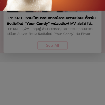
(มหาชน) เปิดเผยว่า เมเจอร์ ซีนีเพล็กซ์ กรุ้ป พร้อมเป็นกำลังสำคัญ
ในการสนับสนุนอุตสาหกรรมภาพยนตร์ไทยให้เติบโตและเป็น Soft
Power ที่แข็งแกร่งในการนำรายได้เข้าสู่ประเทศ ภาพยนตร์เป็นสื่อ
“PP KRIT” ชวนเปิดประสบการณ์ความหวานซ่อนเปรี้ยวใน
บันเทิงที่เข้าถึงง่ายและทรงพลังที่สุด สามารถสอดแทรกศิลป
ซิงเกิลใหม่ “Your Candy” พร้อมเสิร์ฟ MV สดใส ได้
วัฒนธรรม อาหาร ประเพณี และความสวยงามของสถานที่ท่อง
เที่ยว ผ่านเนื้อเรื่องได้อย่างเป็นธรรมชาติ เมเจอร์ ซีนีเพล็กซ์ กรุ้ป
“ต้าเหนิง” และ “ณิชา” ร่วมเติมสีสัน
“PP KRIT” (พีพี - กฤษฏ์ อำนวยเดชกร) อยากชวนทุกคนมาแกะ
จึงอยากเชิญชวนคนรักหนังและสายท่องเที่ยว มาร่วมเป็น “กระบอก
เปลือก ลิ้มรสชาติของ ซิงเกิลใหม่ “Your Candy” กับ Flavor
เสียง” ถ่ายทอดความงดงามของเมืองไทย ผ่านมุมมองและการ
หวานซ่อนเปรี้ยว ละมุนไปกับดนตรี POP เสียงร้องหวานสอดไส้
ท่องเที่ยวตามรอยหนังไทย เพื่ออวดโฉมโลเคชั่นสุดมหัศจรรย์นี้ให้
เนื้อหาสุดเปรี้ยว ถ่ายทอดผ่านเมโลดี้ฟังสบาย เสียงร้องอันเป็น
See All
คนทั่วโลกได้เห็น และสร้างแรงบันดาลใจให้ออกเดินทางมาสัมผัส
เอกลักษณ์ของ “PP KRIT” พร้อมเสิร์ฟให้ชิมโดย “THE TOYS” มา
ประสบการณ์จริงในประเทศไทยมากขึ้นด้าน นิธี สีแพร รองผู้ว่าการ
รับหน้าที่โปรดิวเซอร์คู่ใจ ช่วยรังสรรค์ซาวด์ดนตรีที่ทั้งละมุน ติดหู
ด้านสื่อสารการตลาด การท่องเที่ยวแห่งประเทศไทย (ททท.) กล่าว
และมีเอกลักษณ์เฉพาะตัวในพาร์ตของมิวสิควิดีโอ ยิ่งเพิ่มความ
ว่าความร่วมมือกับ เมเจอร์ ซีนีเพล็กซ์ กรุ้ป ในครั้งนี้ เป็นการทำการ
สดใสด้วยการได้ “ต้าเหนิง - กัญญาวีร์ สองเมือง” และ “ณิชา -
ตลาดเชิงรุกเพื่อเจาะกลุ่มคนรักหนัง โดย ททท. มุ่งหวังให้แคมเปญ
ณัฎฐณิชา ดังวัธนาวณิชย์” มาร่วมแสดงกับ “PP KRIT” ภายใต้การ
นี้ช่วยกระตุ้นการเดินทางท่องเที่ยวภายในประเทศ โดยเฉพาะการกระ
กำกับของ “แมงโต” ที่นำเสนอเรื่องราวความเป็นแก๊งเพื่อนที่มี
จายรายได้สู่พื้นที่ “เมืองน่าเที่ยว” (เมืองรอง) ที่เป็นสถานที่ถ่ายทำ
Flavor แตกต่างกัน ให้ผู้ชมได้ร่วมค้นหาว่าแต่ละคนเป็นตัวแทนของ
ภาพยนตร์ไทย ซึ่งมีศักยภาพและมีทัศนียภาพที่สวยงาม เราอยาก
ลูกอมรสชาติไหน พร้อมชวนทุกคนมาลอง Try และ Taste ในมิวสิค
ชวนให้ทุกคนไปเช็คอิน ถ่ายภาพ และแชร์ต่อบนโลกโซเชียล เพื่อ
วิดีโอ เพลง “Your Candy” สามารถฟังเพลง “Your Candy”
สร้างการรับรู้และส่งต่อแรงบันดาลใจในการท่องเที่ยวผ่านพลังของ
ซิงเกิลใหม่ล่าสุดจาก “PP KRIT” ได้แล้วทุก Streaming Platforms
คอนเทนต์ได้อย่างมีประสิทธิภาพ เพราะทุก ๆ ภาพถ่ายและการเล่า
และชม Music Video ได้แล้วทาง YouTube : PP KRIT
เรื่องจากนักท่องเที่ยว คือแรงขับเคลื่อนสำคัญที่จะเปลี่ยนจาก
ENTERTAINMENT https://youtu.be/uvZpqG4Fbm0?