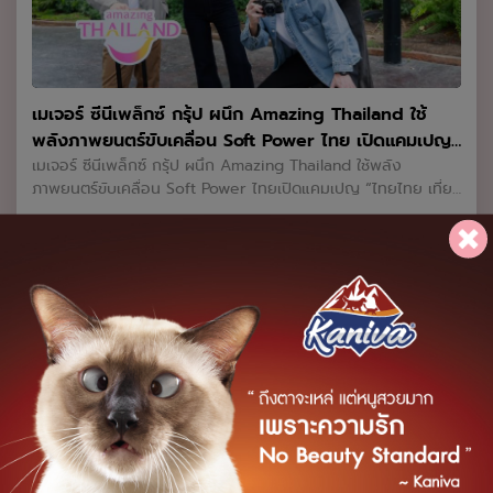
ระหว่างวันที่ 10-20 กันยายนนี้หลังจากปล่อยตัวอย่างแรกออกไป
ไม่นาน ก็สร้างกระแสฮือฮาสนั่นโซเชียล ด้วยเฟิร์สลุคสุดเฟียสของ
'คุณยายวรนาฏ' และบรรยากาศของหนังที่ชวนสะพรึงตั้งแต่วินาที
แรก การันตีผลงานคุณภาพโดย โต้ง-บรรจง ปิสัญธนะกูล ที่รับ
หน้าที่โปรดิวเซอร์และผู้กำกับ ร่วมด้วยโปรดิวเซอร์ ตั้ม-วีรชัย ใหญ่
เมเจอร์ ซีนีเพล็กซ์ กรุ้ป ผนึก Amazing Thailand ใช้
กว่าวงศ์ งานนี้ถือเป็นการประชันบทบาทครั้งสำคัญของ 4 นักแสดง
พลังภาพยนตร์ขับเคลื่อน Soft Power ไทย เปิดแคมเปญ
หญิง ได้แก่ ใหม่-ดาวิกา โฮร์เน่ ในบท 'คุณยายวรนาฏ', ใบปอ-ธิติยา
จิระพรศิลป์ ในบท 'อุ้ย', นก-สินจัย เปล่งพานิช ในบท 'สุดาดวง' และ
“ไทยไทย เที่ยวตามหนัง” กระตุ้นเศรษฐกิจท่องเที่ยวเมือง
เมเจอร์ ซีนีเพล็กซ์ กรุ้ป ผนึก Amazing Thailand ใช้พลัง
จุ๋ย-วรัทยา นิลคูหา ในบท 'แม่ชีแสงบุญ' พร้อมด้วยทัพนักแสดง
ภาพยนตร์ขับเคลื่อน Soft Power ไทยเปิดแคมเปญ “ไทยไทย เที่ยว
หลัก-เมืองน่าเที่ยว ชวนคนรักหนังเช็คอินตามรอยโลเคชั่น
มากฝีมือที่มาร่วมถ่ายทอดความขนหัวลุกในหนังเรื่องนี้ แถมสร้าง
ตามหนัง” กระตุ้นเศรษฐกิจท่องเที่ยวเมืองหลัก-เมืองน่าเที่ยว ชวน
หนัง ลุ้นรางวัลที่พักและบัตรชมภาพยนตร์ฟรี
เซอร์ไพรส์ขั้นสุดกับภาพชวนตะลึง!ของ "จุ๋ย" ที่คัมแบ็กคืนจอภาพ
คนรักหนังเช็คอินตามรอยโลเคชั่นหนัง ลุ้นรางวัลที่พักและบัตรชม
See All
ยนตร์ในรอบ 8 ปี ยอมโกนหัวสวมบท 'แม่ชีแสงบุญ' เพื่ออินเนอร์ที่
ภาพยนตร์ฟรี เมเจอร์ ซีนีเพล็กซ์ กรุ้ป ร่วมมือครั้งสำคัญกับ
สมจริง และทรงพลังที่สุดเตรียมคายตะขาบพร้อมกัน!!ในภาพยนตร์
Amazing Thailand โดย การท่องเที่ยวแห่งประเทศไทย (ททท.)
Music
'คุณยายวรนาฏ' (INHERIT) 19 พฤศจิกายนนี้ ในโรงภาพยนตร์
ประกาศปักหมุดขับเคลื่อนเศรษฐกิจสร้างสรรค์ ผลักดัน Soft
ตัวอย่างแรกภาพยนตร์ "คุณยายวรนาฏ" (INHERIT Official
Power ด้านภาพยนตร์ไทยสู่สายตาชาวโลก เปิดตัวแคมเปญ “ไทย
Teaser) https://www.youtube.com/watch?
ไทย เที่ยวตามหนัง” ชวนคนรักหนังและนักท่องเที่ยวร่วมออกเดิน
v=PUIt5ZJuL9k#คุณยายวรนาฏ#INHERITmovie
ทางตามรอยสถานที่ถ่ายทำภาพยนตร์ไทยทั้งในเมืองหลักและเมือง
รอง พร้อมร่วมสนุกถ่ายทอดความประทับใจผ่านภาพถ่าย ลุ้นรับ
รางวัลใหญ่ที่พักสุดเอ็กซ์คลูซีฟ 3 รางวัล 3 จังหวัด และบัตรชม
ภาพยนตร์ฟรี 300 รางวัล รวม 600 ที่นั่ง ตั้งแต่วันที่ 22
กรกฎาคม - 17 กันยายน 2569 นรุตม์ เจียรสนอง รองประธานเจ้า
หน้าที่บริหารฝ่ายสื่อโฆษณา บริษัท เมเจอร์ ซีนีเพล็กซ์ กรุ้ป จำกัด