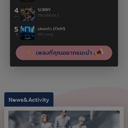
4
SORRY
DREAMGALS
5
เสนอตัว (Ooh!)
พีพี กฤษฏ์
1
News&Activity