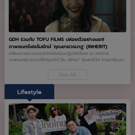
สมัย ซึ่ง AVALON LIVE เตรียมจัดเต็มเพื่อมอบประสบการณ์การรับ
ชมที่สมบูรณ์แบบที่สุดให้กับแฟน ๆ ทุกที่นั่งในฮอลล์ คอนเสิร์ตครั้ง
นี้ไม่เพียงตอกย้ำกระแสความนิยมที่พุ่งทะยานของ PLAVE ในฐานะ
ศิลปิน Virtual Idol แถวหน้าของวงการ และหนึ่งในศิลปินผู้สร้าง
สถิติบนชาร์ตเพลงอย่างต่อเนื่อง แต่ยังถือเป็นการกลับมาพบกับ
แฟน ๆ ชาวไทยในสเกลที่ยิ่งใหญ่กว่าที่เคย รองรับความต้องการ
GDH ร่วมกับ TOFU FILMS ปล่อยตัวอย่างแรก!
ของแฟนคลับได้อย่างเต็มรูปแบบ ณ IMPACT Arena โดยคาดว่าจะ
ภาพยนตร์ฟอร์มยักษ์ 'คุณยายวรนาฏ' (INHERIT)
สร้างปรากฏการณ์และกระแสตอบรับอย่างถล่มทลายอีกครั้ง ร่วม
เตรียมคายตะขาบหนังไทยในรอบปฐมทัศน์โลก ณ เทศกาล
เป็นส่วนหนึ่งของค่ำคืนประวัติศาสตร์ และสัมผัสประสบการณ์ทาง
ภาพยนตร์นานาชาติโตรอนโต"จุ๋ย วรัทยา" ทุ่มสุดชีวิต โกนหัวรับบท
ดนตรีที่จะทำให้หัวใจของคุณเต้นแรงไปพร้อมกับพวกเขา เหล่า PLLI
แม่ชี นำทีมนักแสดงประชันความสยอง!ปลุกตำนานความหลอนให้สั่น
ไทย เตรียมแท่งไฟและวอร์มนิ้วให้พร้อม แล้วมา “KEEP IT MANIC”
สะเทือนไปทั่วประเทศ! GDH ร่วมกับ TOFU FILMS ปล่อยตัวอย่าง
See All
ไปด้วยกัน! ติดตามรายละเอียดและอัปเดตข่าวสารเพิ่มเติมได้ทาง X
แรก "คุณยายวรนาฏ" (INHERIT Official Teaser) จากบทประพันธ์
(Twitter): @AvalonLive / Facebook: Avalon Live #PLAVE
“ทายาทอสูร” สู่ร่างใหม่ของ 'คุณยายวรนาฏ' (INHERIT) เมื่อญาติผู้
#플레이브 #2026_PLAVE_World_Tour #KEEP_IT_MANIC
Lifestyle
ห่างหาย หวนกลับมาพร้อมกับความชั่วร้าย ที่พร้อมคืบคลาน
#KEEP_IT_MANIC_in_Bangkok
คุกคาม ทุกคนในครอบครัว โดยเตรียมประกาศศักดา คายตะขาบ
#2026_PLAVE_World_Tour_in_Bangkok
หนังไทยในรอบปฐมทัศน์โลก ณ เทศกาลภาพยนตร์นานาชาติโตรอน
โต ครั้งที่ 51 ประจำปี 2569 (Toronto International Film
Festival 2026 : TIFF) ประเทศแคนาดา ซึ่งเทศกาลนี้ถือเป็นหนึ่งใน
5 เทศกาลภาพยนตร์ที่ทรงอิทธิพลที่สุดของโลก ในหมวด
Centrepiece ที่คัดสรรสุดยอดภาพยนตร์นานาชาติจากทั่วโลก