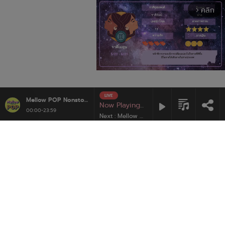
คลิก
arrow_forward_ios
LIVE
Mute
Mellow POP Nonstop
Mellow Pop
Now Playing :
Mix
00:00-23:59
Next : Mellow Pop